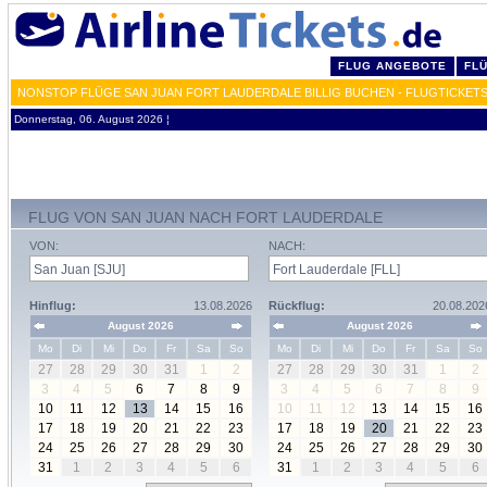
FLUG ANGEBOTE
FL
NONSTOP FLÜGE SAN JUAN FORT LAUDERDALE BILLIG BUCHEN - FLUGTICKETS
Donnerstag, 06. August 2026 ¦
FLUG VON SAN JUAN NACH FORT LAUDERDALE
VON:
NACH:
Hinflug:
13.08.2026
Rückflug:
20.08.202
August 2026
August 2026
Mo
Di
Mi
Do
Fr
Sa
So
Mo
Di
Mi
Do
Fr
Sa
So
27
28
29
30
31
1
2
27
28
29
30
31
1
2
3
4
5
6
7
8
9
3
4
5
6
7
8
9
10
11
12
13
14
15
16
10
11
12
13
14
15
16
17
18
19
20
21
22
23
17
18
19
20
21
22
23
24
25
26
27
28
29
30
24
25
26
27
28
29
30
31
1
2
3
4
5
6
31
1
2
3
4
5
6