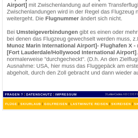
Airport]
mit Zwischenlandung auf einem Transferflug
Zwischenlandungen wird in der Regel das Flugzeug n
weitergeht. Die
Flugnummer
ändert sich nicht.
Bei
Umsteigeverbindungen
gibt es einen oder meh
bei denen das Flugzeug gewechselt werden muss, z
Munoz Marin International Airport]- Flughafen X -
[Fort Lauderdale/Hollywood International Airport]
normalerweise "durchgecheckt". (D.h. An den Zielflugh
Ausnahme: USA, hier muss das Fluggepäck am erste
abgeholt, durch den Zoll gebracht und dann wieder 
:
:
3 Letter-Codes
A
B
C
D
E
F
FRAGEN ?
DATENSCHUTZ
IMPRESSUM
:
:
:
:
:
FLÜGE
SKIURLAUB
GOLFREISEN
LASTMINUTE REISEN
SKIREISEN
S