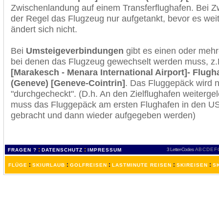
Zwischenlandung auf einem Transferflughafen. Bei Z
der Regel das Flugzeug nur aufgetankt, bevor es wei
ändert sich nicht.
Bei
Umsteigeverbindungen
gibt es einen oder meh
bei denen das Flugzeug gewechselt werden muss, z
[Marakesch - Menara International Airport]- Flugh
(Geneve) [Geneve-Cointrin]
. Das Fluggepäck wird 
"durchgecheckt". (D.h. An den Zielflughafen weiterge
muss das Fluggepäck am ersten Flughafen in den USA
gebracht und dann wieder aufgegeben werden)
:
:
3 Letter-Codes
A
B
C
D
E
F
FRAGEN ?
DATENSCHUTZ
IMPRESSUM
:
:
:
:
:
FLÜGE
SKIURLAUB
GOLFREISEN
LASTMINUTE REISEN
SKIREISEN
S