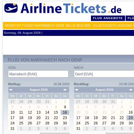
FLUG ANGEBOTE
FL
NONSTOP FLÜGE MARRAKECH GENF BILLIG BUCHEN - FLUGTICKETS VON RAK 
Sonntag, 09. August 2026 ¦
FLUG VON MARRAKECH NACH GENF
VON:
NACH:
Hinflug:
16.08.2026
Rückflug:
23.08.202
August 2026
August 2026
Mo
Di
Mi
Do
Fr
Sa
So
Mo
Di
Mi
Do
Fr
Sa
So
27
28
29
30
31
1
2
27
28
29
30
31
1
2
3
4
5
6
7
8
9
3
4
5
6
7
8
9
10
11
12
13
14
15
16
10
11
12
13
14
15
16
17
18
19
20
21
22
23
17
18
19
20
21
22
23
24
25
26
27
28
29
30
24
25
26
27
28
29
30
31
1
2
3
4
5
6
31
1
2
3
4
5
6