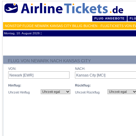
FLUG ANGEBOTE
FL
NONSTOP FLÜGE NEWARK KANSAS CITY BILLIG BUCHEN - FLUGTICKETS VON E
Montag, 10. August 2026 ¦
FLUG VON NEWARK NACH KANSAS CITY
VON:
NACH:
Hinflug:
Rückflug:
Uhrzeit Hinflug
Uhrzeit Rückflug