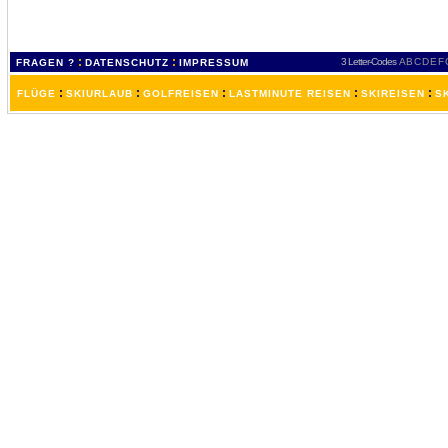
:
:
3 Letter-Codes
A
B
C
D
E
F
FRAGEN ?
DATENSCHUTZ
IMPRESSUM
:
:
:
:
:
FLÜGE
SKIURLAUB
GOLFREISEN
LASTMINUTE REISEN
SKIREISEN
S