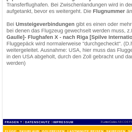
Transferflughafen. Bei Zwischenlandungen wird in de
aufgetankt, bevor es weitergeht. Die
Flugnummer
änd
Bei
Umsteigeverbindungen
gibt es einen oder meh
bei denen das Flugzeug gewechselt werden muss, z
Gaulle]- Flughafen X - nach Riga [Spilve Internati
Fluggepäck wird normalerweise "durchgecheckt". (D.h
weitergeleitet. Ausnahme: USA, hier muss das Flugg
in den USA abgeholt, durch den Zoll gebracht und d
werden)
:
:
3 Letter-Codes
A
B
C
D
E
F
FRAGEN ?
DATENSCHUTZ
IMPRESSUM
:
:
:
:
:
FLÜGE
SKIURLAUB
GOLFREISEN
LASTMINUTE REISEN
SKIREISEN
S