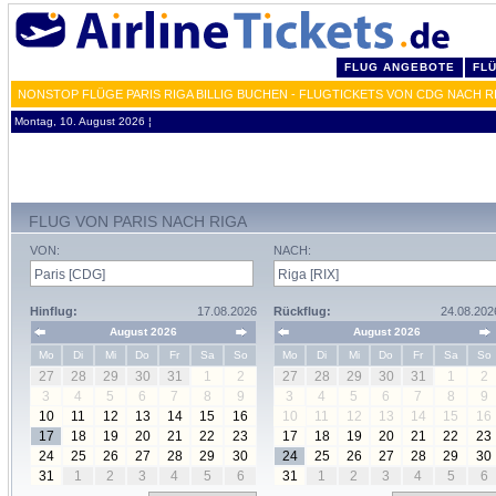
FLUG ANGEBOTE
FL
NONSTOP FLÜGE PARIS RIGA BILLIG BUCHEN - FLUGTICKETS VON CDG NACH R
Montag, 10. August 2026 ¦
FLUG VON PARIS NACH RIGA
VON:
NACH:
Hinflug:
17.08.2026
Rückflug:
24.08.202
August 2026
August 2026
Mo
Di
Mi
Do
Fr
Sa
So
Mo
Di
Mi
Do
Fr
Sa
So
27
28
29
30
31
1
2
27
28
29
30
31
1
2
3
4
5
6
7
8
9
3
4
5
6
7
8
9
10
11
12
13
14
15
16
10
11
12
13
14
15
16
17
18
19
20
21
22
23
17
18
19
20
21
22
23
24
25
26
27
28
29
30
24
25
26
27
28
29
30
31
1
2
3
4
5
6
31
1
2
3
4
5
6