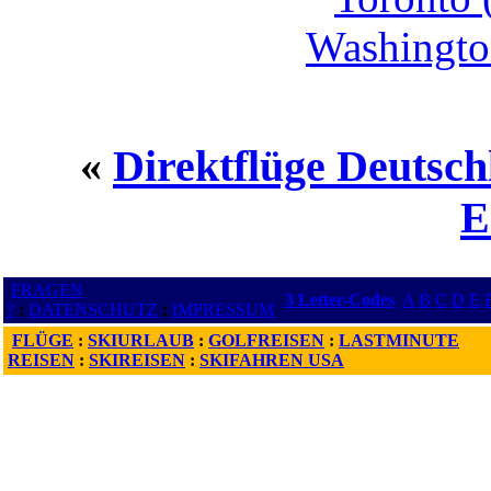
Washingto
«
Direktflüge Deutsch
E
FRAGEN
3 Letter-Codes
A
B
C
D
E
?
:
DATENSCHUTZ
:
IMPRESSUM
FLÜGE
:
SKIURLAUB
:
GOLFREISEN
:
LASTMINUTE
REISEN
:
SKIREISEN
:
SKIFAHREN USA