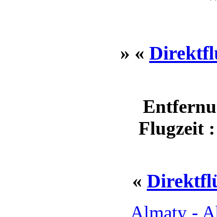
» «
Direktf
Entfernu
Flugzeit 
«
Direktf
Almaty - 