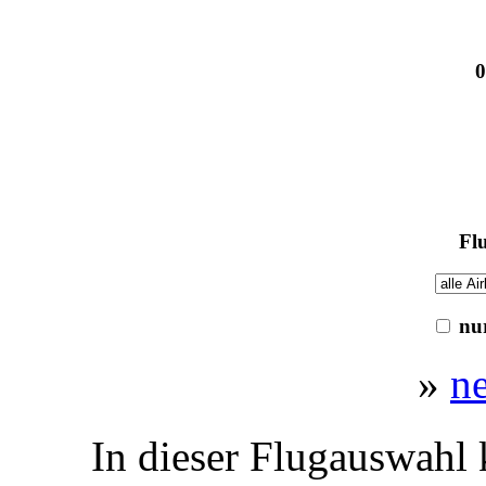
0
Flu
nur
»
n
In dieser Flugauswahl 