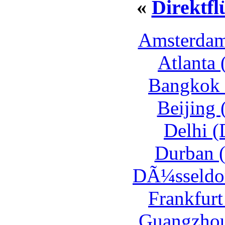
«
Direktfl
Amsterdam
Atlanta
Bangkok 
Beijing 
Delhi (
Durban 
DÃ¼sseldor
Frankfurt
Guangzhou