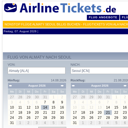
FLUG ANGEBOTE
FL
NONSTOP FLÜGE ALMATY SEOUL BILLIG BUCHEN - FLUGTICKETS VON ALA NACH
Freitag, 07. August 2026 ¦
FLUG VON ALMATY NACH SEOUL
VON:
NACH:
Hinflug:
14.08.2026
Rückflug:
21.08.202
August 2026
August 2026
Mo
Di
Mi
Do
Fr
Sa
So
Mo
Di
Mi
Do
Fr
Sa
So
27
28
29
30
31
1
2
27
28
29
30
31
1
2
3
4
5
6
7
8
9
3
4
5
6
7
8
9
10
11
12
13
14
15
16
10
11
12
13
14
15
16
17
18
19
20
21
22
23
17
18
19
20
21
22
23
24
25
26
27
28
29
30
24
25
26
27
28
29
30
31
1
2
3
4
5
6
31
1
2
3
4
5
6