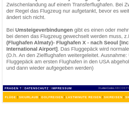
Zwischenlandung auf einem Transferflughafen. Bei Z
der Regel das Flugzeug nur aufgetankt, bevor es wei
ändert sich nicht.
Bei
Umsteigeverbindungen
gibt es einen oder meh
bei denen das Flugzeug gewechselt werden muss, z
(Flughafen Almaty)- Flughafen X - nach Seoul [
International Airport]
. Das Fluggepäck wird normale
(D.h. An den Zielflughafen weitergeleitet. Ausnahme
Fluggepäck am ersten Flughafen in den USA abgeholt
und dann wieder aufgegeben werden)
:
:
3 Letter-Codes
A
B
C
D
E
F
FRAGEN ?
DATENSCHUTZ
IMPRESSUM
:
:
:
:
:
FLÜGE
SKIURLAUB
GOLFREISEN
LASTMINUTE REISEN
SKIREISEN
S