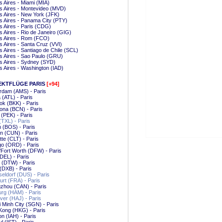
 Aires - Miami (MIA)
 Aires - Montevideo (MVD)
 Aires - New York (JFK)
 Aires - Panama City (PTY)
 Aires - Paris (CDG)
 Aires - Rio de Janeiro (GIG)
s Aires - Rom (FCO)
 Aires - Santa Cruz (VVI)
 Aires - Santiago de Chile (SCL)
 Aires - Sao Paulo (GRU)
 Aires - Sydney (SYD)
 Aires - Washington (IAD)
EKTFLÜGE PARIS
[+94]
rdam (AMS) - Paris
a (ATL) - Paris
k (BKK) - Paris
ona (BCN) - Paris
g (PEK) - Paris
 (TXL) - Paris
 (BOS) - Paris
n (CUN) - Paris
tte (CLT) - Paris
o (ORD) - Paris
/Fort Worth (DFW) - Paris
(DEL) - Paris
t (DTW) - Paris
(DXB) - Paris
ldorf (DUS) - Paris
urt (FRA) - Paris
zhou (CAN) - Paris
rg (HAM) - Paris
er (HAJ) - Paris
 Minh City (SGN) - Paris
Kong (HKG) - Paris
n (IAH) - Paris