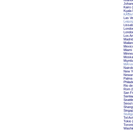
Istanb
Johann
Kairo 
Kuala 
KÃ¶ln/
Las Ve
Leipzi
Lissab
Londo
London
Los An
Madrid
Mailan
Mexico
Miami 
Minnea
Moska
Mumba
MÃ¼nc
Nairob
New Yo
Newar
Palma 
Philad
Rio de
Rom (
San Fr
Santia
Seattl
Seoul 
Shangh
Singap
Stuttg
Tel Av
Tokio 
Toront
Washin