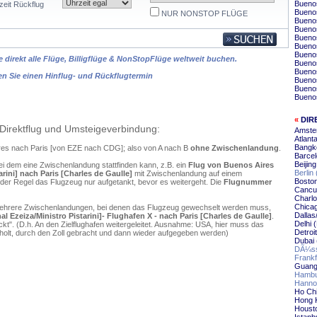
Buenos
zeit Rückflug
Buenos
NUR NONSTOP FLÜGE
Buenos
Buenos
Buenos
Buenos
Bueno
 direkt alle Flüge, Billigflüge & NonStopFlüge weltweit buchen.
Buenos
Buenos
en Sie einen Hinflug- und Rückflugtermin
Buenos
Buenos
Buenos
«
DIR
Direktflug und Umsteigeverbindung:
Amste
Atlant
Bangko
Aires nach Paris [von EZE nach CDG]; also von A nach B
ohne Zwischenlandung
.
Barcel
Beijin
ei dem eine Zwischenlandung stattfinden kann, z.B. ein
Flug von Buenos Aires
Berlin
arini] nach Paris [Charles de Gaulle]
mit Zwischenlandung auf einem
Boston
 der Regel das Flugzeug nur aufgetankt, bevor es weitergeht. Die
Flugnummer
Cancu
Charlo
Chicag
mehrere Zwischenlandungen, bei denen das Flugzeug gewechselt werden muss,
Dallas
 Ezeiza/Ministro Pistarini]- Flughafen X - nach Paris [Charles de Gaulle]
.
Delhi 
". (D.h. An den Zielflughafen weitergeleitet. Ausnahme: USA, hier muss das
Detroi
olt, durch den Zoll gebracht und dann wieder aufgegeben werden)
Dubai 
DÃ¼sse
Frankf
Guang
Hambu
Hannov
Ho Chi
Hong 
Housto