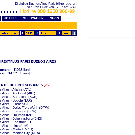
Direktflug Buenos Aires Paris billiger buchen!
NonStop Flüge von EZE nach CDG.
Hotline
089 1250 960-99
HOTELS
MIETWAGEN
INFOS
IREKTFLUG PARIS BUENOS AIRES
ernung : 11093
[km]
zeit : 14:17
[hh:mm]
EKTFLÜGE BUENOS AIRES
[25]
 Aires - Atlanta (ATL)
 Aires - Auckland (AKL)
 Aires - Barcelona (BCN)
 Aires - Bogota (BOG)
s Aires - Caracas (CCS)
 Aires - Dallas/Fort Worth (DFW)
 Aires - Frankfurt (FRA)
 Aires - Houston (IAH)
 Aires - Johannisburg (JNB)
 Aires - Kapstadt (CPT)
 Aires - Lima (LIM)
 Aires - Madrid (MAD)
 Aires - Mexico City (MEX)