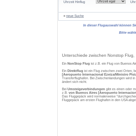
Uhrzeit Hinflug
Uhr
»
neue Suche
In dieser Flugauswahl können Sie
Bitte wähl
Unterschiede zwischen Nonstop Flug, 
Ein
NonStop Flug
ist z.B. ein Flug von Buenos 
Ein
Direktflug
ist ein Flug zwischen zwei Orten, b
[Aeropuerto Internacional Ezeiza/Ministro Pist
Transferflughafen. Bei Zwischenlandungen wird in
ändert sich nicht.
Bei
Umsteigeverbindungen
gibt es einen oder 
z.B.
von Buenos Aires [Aeropuerto Internacional
Das Fluggepäck wird normalerweise "durchgecheckt
Fluggepäck am ersten Flughafen in den USA abgeh