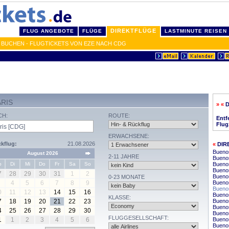
DIREKTFLÜGE
FLUG ANGEBOTE
FLÜGE
LASTMINUTE REISEN
G BUCHEN - FLUGTICKETS VON EZE NACH CDG
ARIS
» «
D
CH:
ROUTE:
Entf
Flug
ERWACHSENE:
kflug:
21.08.2026
«
DIR
Buenos
August 2026
2-11 JAHRE
Buenos
o
Di
Mi
Do
Fr
Sa
So
Buenos
Buenos
7
28
29
30
31
1
2
Bueno
0-23 MONATE
4
5
6
7
8
9
Buenos
Buenos
0
11
12
13
14
15
16
Buenos
KLASSE:
7
18
19
20
21
22
23
Buenos
Buenos
4
25
26
27
28
29
30
Buenos
FLUGGESELLSCHAFT:
1
1
2
3
4
5
6
Buenos
Buenos