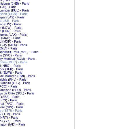
ul (IST) - Paris
isburg (JNB) - Paris
(CAI) - Paris
Lumpur (KUL) - Paris
Bonn (CGN) - Paris
gas (LAS) - Paris
g (LEJ) - Paris
on (LIS) - Paris
n (LGW) - Paris
 (LHR) - Paris
geles (LAX) - Paris
 (MAD) - Paris
d (MXP) - Paris
 City (MEX) - Paris
(MIA) - Paris
polis/St. Paul (MSP) - Paris
u (SVO) - Paris
y Mumbai (BOM) - Paris
hen (MUC) - Paris
i (NBO) - Paris
rk (JFK) - Paris
k (EWR) - Paris
de Mallorca (PMI) - Paris
elphia (PHL) - Paris
 Janeiro (GIG) - Paris
FCO) - Paris
ancisco (SFO) - Paris
go de Chile (SCL) - Paris
e (SEA) - Paris
(ICN) - Paris
ai (PVG) - Paris
ore (SIN) - Paris
art (STR) - Paris
iv (TLV) - Paris
(NRT) - Paris
o (YYZ) - Paris
gton (IAD) - Paris