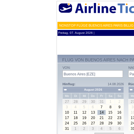
NONSTOP FLÜGE BUENOS AIRES PARIS BILLI
Freitag, 07. August 2026 ¦
FLUG VON BUENOS AIRES NACH P
VON:
NA
Hinflug:
14.08.2026
Rüc
August 2026
Mo
Di
Mi
Do
Fr
Sa
So
M
27
28
29
30
31
1
2
2
3
4
5
6
7
8
9
3
10
11
12
13
14
15
16
1
17
18
19
20
21
22
23
1
24
25
26
27
28
29
30
2
31
1
2
3
4
5
6
3