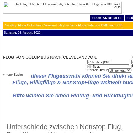
FLUG ANGEBOTE
FL
NonStop Flüge Columbus Cleveland billig buchen - Flugtickets von CMH nach CLE
Samstag, 08. August 2026 ¦
FLUG VON COLUMBUS NACH CLEVELAND
VON:
Hinflug:
R
Uhrzeit Hinflug
U
»
neue Suche
dieser Flugauswahl können Sie direkt al
Flüge, Billigflüge & NonStopFlüge weltweit buc
Bitte wählen Sie einen Hinflug- und Rückflugte
Unterschiede zwischen Nonstop Flug,