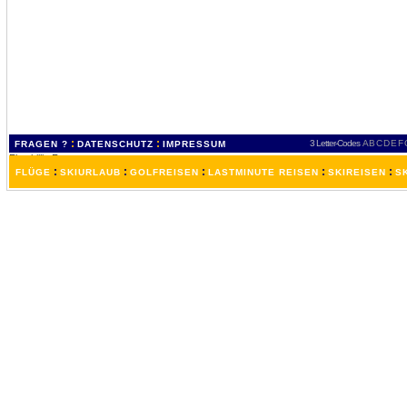
:
:
3 Letter-Codes
A
B
C
D
E
F
FRAGEN ?
DATENSCHUTZ
IMPRESSUM
:
:
:
:
:
FLÜGE
SKIURLAUB
GOLFREISEN
LASTMINUTE REISEN
SKIREISEN
S