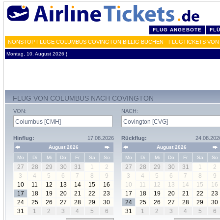
FLUG ANGEBOTE
FL
NONSTOP FLÜGE COLUMBUS COVINGTON BILLIG BUCHEN - FLUGTICKETS VON
Montag, 10. August 2026 ¦
FLUG VON COLUMBUS NACH COVINGTON
VON:
NACH:
Hinflug:
17.08.2026
Rückflug:
24.08.202
August 2026
August 2026
Mo
Di
Mi
Do
Fr
Sa
So
Mo
Di
Mi
Do
Fr
Sa
So
27
28
29
30
31
1
2
27
28
29
30
31
1
2
3
4
5
6
7
8
9
3
4
5
6
7
8
9
10
11
12
13
14
15
16
10
11
12
13
14
15
16
17
18
19
20
21
22
23
17
18
19
20
21
22
23
24
25
26
27
28
29
30
24
25
26
27
28
29
30
31
1
2
3
4
5
6
31
1
2
3
4
5
6