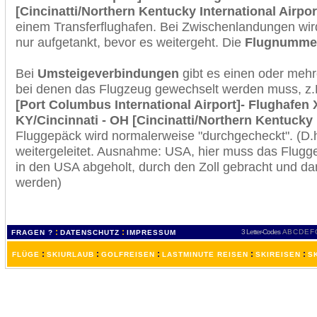
[Cincinatti/Northern Kentucky International Airpor
einem Transferflughafen. Bei Zwischenlandungen wir
nur aufgetankt, bevor es weitergeht. Die
Flugnumme
Bei
Umsteigeverbindungen
gibt es einen oder meh
bei denen das Flugzeug gewechselt werden muss, z
[Port Columbus International Airport]- Flughafen 
KY/Cincinnati - OH [Cincinatti/Northern Kentucky I
Fluggepäck wird normalerweise "durchgecheckt". (D.h
weitergeleitet. Ausnahme: USA, hier muss das Flugg
in den USA abgeholt, durch den Zoll gebracht und d
werden)
:
:
3 Letter-Codes
A
B
C
D
E
F
FRAGEN ?
DATENSCHUTZ
IMPRESSUM
:
:
:
:
:
FLÜGE
SKIURLAUB
GOLFREISEN
LASTMINUTE REISEN
SKIREISEN
S