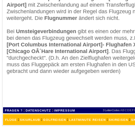
Airport]
mit Zwischenlandung auf einem Transferflug
Zwischenlandungen wird in der Regel das Flugzeug n
weitergeht. Die
Flugnummer
ändert sich nicht.
Bei
Umsteigeverbindungen
gibt es einen oder meh
bei denen das Flugzeug gewechselt werden muss, z
[Port Columbus International Airport]- Flughafen 
[Chicago OÂ´Hare International Airport]
. Das Flug
"durchgecheckt". (D.h. An den Zielflughafen weiterge
muss das Fluggepäck am ersten Flughafen in den USA
gebracht und dann wieder aufgegeben werden)
:
:
3 Letter-Codes
A
B
C
D
E
F
FRAGEN ?
DATENSCHUTZ
IMPRESSUM
:
:
:
:
:
FLÜGE
SKIURLAUB
GOLFREISEN
LASTMINUTE REISEN
SKIREISEN
S