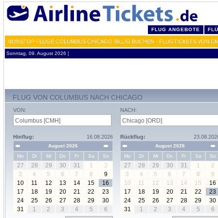
FLUG ANGEBOTE
FL
NONSTOP FLÜGE COLUMBUS CHICAGO BILLIG BUCHEN - FLUGTICKETS VON C
Sonntag, 09. August 2026 ¦
FLUG VON COLUMBUS NACH CHICAGO
VON:
NACH:
Hinflug:
16.08.2026
Rückflug:
23.08.202
August 2026
August 2026
Mo
Di
Mi
Do
Fr
Sa
So
Mo
Di
Mi
Do
Fr
Sa
So
27
28
29
30
31
1
2
27
28
29
30
31
1
2
3
4
5
6
7
8
9
3
4
5
6
7
8
9
10
11
12
13
14
15
16
10
11
12
13
14
15
16
17
18
19
20
21
22
23
17
18
19
20
21
22
23
24
25
26
27
28
29
30
24
25
26
27
28
29
30
31
1
2
3
4
5
6
31
1
2
3
4
5
6