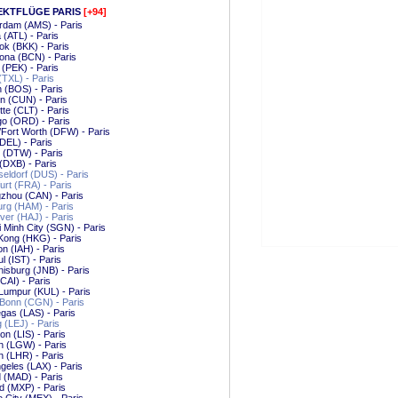
EKTFLÜGE PARIS
[+94]
rdam (AMS) - Paris
a (ATL) - Paris
k (BKK) - Paris
ona (BCN) - Paris
g (PEK) - Paris
 (TXL) - Paris
 (BOS) - Paris
n (CUN) - Paris
tte (CLT) - Paris
o (ORD) - Paris
/Fort Worth (DFW) - Paris
(DEL) - Paris
t (DTW) - Paris
(DXB) - Paris
ldorf (DUS) - Paris
urt (FRA) - Paris
zhou (CAN) - Paris
rg (HAM) - Paris
er (HAJ) - Paris
 Minh City (SGN) - Paris
Kong (HKG) - Paris
n (IAH) - Paris
ul (IST) - Paris
isburg (JNB) - Paris
(CAI) - Paris
Lumpur (KUL) - Paris
Bonn (CGN) - Paris
gas (LAS) - Paris
g (LEJ) - Paris
on (LIS) - Paris
n (LGW) - Paris
 (LHR) - Paris
geles (LAX) - Paris
 (MAD) - Paris
d (MXP) - Paris