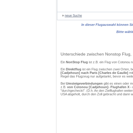
»
neue Suche
In dieser Flugauswahl können Sie
Bitte wähl
Unterschiede zwischen Nonstop Flug, 
Ein
NonStop Flug
ist z.B. ein Flug von Cotonou
Ein
Direktflug
ist ein Flug zwischen zwei Orten, b
[Cadjehoun] nach Paris [Charles de Gaulle]
mit
Regel das Flugzeug nur aufgetankt, bevor es weit
Bei
Umsteigeverbindungen
gibt es einen oder 
z.B.
von Cotonou [Cadjehoun]- Flughafen X - n
"durchgecheckt". (D.h. An den Zielflughafen weit
USA abgeholt, durch den Zoll gebracht und dann 