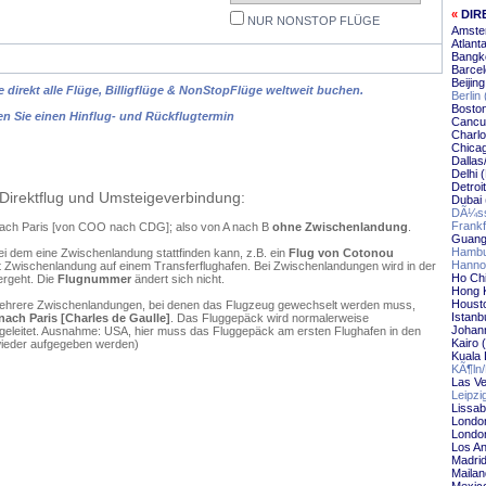
«
DIR
NUR NONSTOP FLÜGE
Amste
Atlant
Bangko
Barcel
Beijin
 direkt alle Flüge, Billigflüge & NonStopFlüge weltweit buchen.
Berlin
Boston
en Sie einen Hinflug- und Rückflugtermin
Cancu
Charlo
Chicag
Dallas
Delhi 
Detroi
Direktflug und Umsteigeverbindung:
Dubai 
DÃ¼sse
Frankf
 nach Paris [von COO nach CDG]; also von A nach B
ohne Zwischenlandung
.
Guang
Hambu
ei dem eine Zwischenlandung stattfinden kann, z.B. ein
Flug von Cotonou
Hannov
 Zwischenlandung auf einem Transferflughafen. Bei Zwischenlandungen wird in der
Ho Chi
ergeht. Die
Flugnummer
ändert sich nicht.
Hong 
Housto
mehrere Zwischenlandungen, bei denen das Flugzeug gewechselt werden muss,
Istanb
ach Paris [Charles de Gaulle]
. Das Fluggepäck wird normalerweise
Johann
ergeleitet. Ausnahme: USA, hier muss das Fluggepäck am ersten Flughafen in den
Kairo 
wieder aufgegeben werden)
Kuala 
KÃ¶ln/
Las Ve
Leipzi
Lissab
Londo
London
Los An
Madrid
Mailan