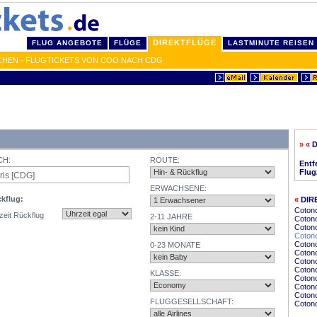
DIREKTFLÜGE
FLUG ANGEBOTE
FLÜGE
LASTMINUTE REISEN
CHEN - FLUGTICKETS VON COO NACH CDG
» «
D
CH:
ROUTE:
Entf
Flug
ERWACHSENE:
kflug:
«
DIR
Cotono
zeit Rückflug
2-11 JAHRE
Coton
Cotono
Coton
Coton
0-23 MONATE
Cotono
Cotono
Cotono
KLASSE:
Coton
Coton
Cotono
FLUGGESELLSCHAFT:
Cotono