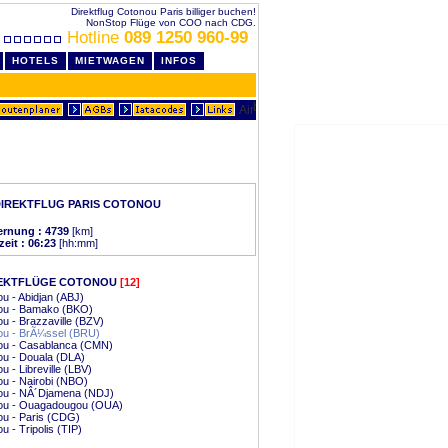
Direktflug Cotonou Paris billiger buchen!
NonStop Flüge von COO nach CDG.
Hotline
089 1250 960-99
HOTELS
MIETWAGEN
INFOS
IREKTFLUG PARIS COTONOU
ernung : 4739
[km]
zeit : 06:23
[hh:mm]
EKTFLÜGE COTONOU
[12]
u - Abidjan (ABJ)
ou - Bamako (BKO)
u - Brazzaville (BZV)
ou - BrÃ¼ssel (BRU)
ou - Casablanca (CMN)
u - Douala (DLA)
u - Libreville (LBV)
u - Nairobi (NBO)
ou - NÂ´Djamena (NDJ)
ou - Ouagadougou (OUA)
u - Paris (CDG)
u - Tripolis (TIP)