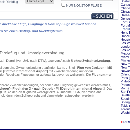
Boston
zeit Rückflug
Cancun
NUR NONSTOP FLÜGE
Charlo
Chicag
Dallas
Denver
Fort L
 direkt alle Flüge, Billigflüge & NonStopFlüge weltweit buchen.
Fort M
Frankf
en Sie einen Hinflug- und Rückflugtermin
Hong K
Honolu
Housto
Las Ve
London
Los An
Direktflug und Umsteigeverbindung:
Mexico
Miami 
Minnea
 nach Detroit [von JAN nach DTW]; also von A nach B
ohne Zwischenlandung
.
New Yo
New Yo
ei dem eine Zwischenlandung stattfinden kann, z.B. ein
Flug von Jackson - MS
Newark
I [Detroit International Airport]
mit Zwischenlandung auf einem
Orland
 der Regel das Flugzeug nur aufgetankt, bevor es weitergeht. Die
Flugnummer
Paris 
Philad
Phoeni
mehrere Zwischenlandungen, bei denen das Flugzeug gewechselt werden muss,
Rom (F
port]- Flughafen X - nach Detroit - MI [Detroit International Airport]
. Das
San Fr
D.h. An den Zielflughafen weitergeleitet. Ausnahme: USA, hier muss das
Seattl
olt, durch den Zoll gebracht und dann wieder aufgegeben werden)
Seoul 
Shangh
Tokio 
Toront
Washin
«
DIR