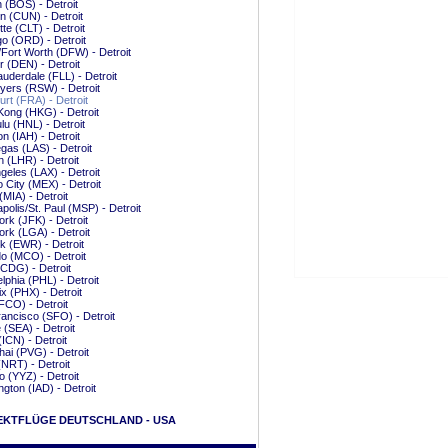
 (BOS) - Detroit
 (CUN) - Detroit
tte (CLT) - Detroit
o (ORD) - Detroit
/Fort Worth (DFW) - Detroit
 (DEN) - Detroit
auderdale (FLL) - Detroit
yers (RSW) - Detroit
urt (FRA) - Detroit
ong (HKG) - Detroit
lu (HNL) - Detroit
n (IAH) - Detroit
gas (LAS) - Detroit
 (LHR) - Detroit
geles (LAX) - Detroit
 City (MEX) - Detroit
(MIA) - Detroit
polis/St. Paul (MSP) - Detroit
rk (JFK) - Detroit
rk (LGA) - Detroit
 (EWR) - Detroit
o (MCO) - Detroit
(CDG) - Detroit
elphia (PHL) - Detroit
x (PHX) - Detroit
CO) - Detroit
ancisco (SFO) - Detroit
e (SEA) - Detroit
(ICN) - Detroit
ai (PVG) - Detroit
(NRT) - Detroit
o (YYZ) - Detroit
gton (IAD) - Detroit
EKTFLÜGE DEUTSCHLAND - USA