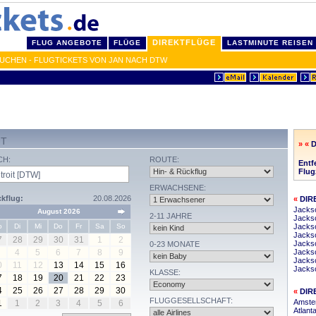
DIREKTFLÜGE
FLUG ANGEBOTE
FLÜGE
LASTMINUTE REISEN
BUCHEN - FLUGTICKETS VON JAN NACH DTW
IT
» «
D
CH:
ROUTE:
Entf
Flug
ERWACHSENE:
kflug:
20.08.2026
«
DIR
Jackso
August 2026
2-11 JAHRE
Jackso
o
Di
Mi
Do
Fr
Sa
So
Jackso
Jackso
7
28
29
30
31
1
2
Jackso
0-23 MONATE
4
5
6
7
8
9
Jackso
Jacks
0
11
12
13
14
15
16
Jacks
KLASSE:
7
18
19
20
21
22
23
4
25
26
27
28
29
30
«
DIR
FLUGGESELLSCHAFT:
Amster
1
1
2
3
4
5
6
Atlanta