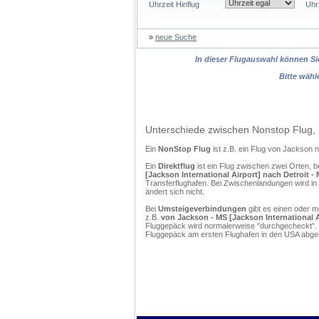
Uhrzeit Hinflug
Uhr
»
neue Suche
In dieser Flugauswahl können Sie
Bitte wähl
Unterschiede zwischen Nonstop Flug, 
Ein
NonStop Flug
ist z.B. ein Flug von Jackson
Ein
Direktflug
ist ein Flug zwischen zwei Orten, b
[Jackson International Airport] nach Detroit - M
Transferflughafen. Bei Zwischenlandungen wird in
ändert sich nicht.
Bei
Umsteigeverbindungen
gibt es einen oder 
z.B.
von Jackson - MS [Jackson International Air
Fluggepäck wird normalerweise "durchgecheckt". (
Fluggepäck am ersten Flughafen in den USA abgeh