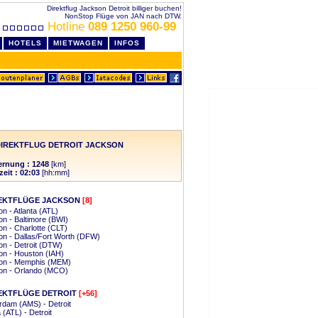
Direktflug Jackson Detroit billiger buchen!
NonStop Flüge von JAN nach DTW.
Hotline
089 1250 960-99
HOTELS
MIETWAGEN
INFOS
IREKTFLUG DETROIT JACKSON
ernung : 1248
[km]
zeit : 02:03
[hh:mm]
EKTFLÜGE JACKSON
[8]
n - Atlanta (ATL)
n - Baltimore (BWI)
n - Charlotte (CLT)
n - Dallas/Fort Worth (DFW)
n - Detroit (DTW)
n - Houston (IAH)
on - Memphis (MEM)
on - Orlando (MCO)
EKTFLÜGE DETROIT
[+56]
dam (AMS) - Detroit
 (ATL) - Detroit