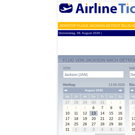
NONSTOP FLÜGE JACKSON DETROIT BILLIG 
Donnerstag, 06. August 2026 ¦
FLUG VON JACKSON NACH DETRO
VON:
NA
Hinflug:
13.08.2026
Rüc
August 2026
Mo
Di
Mi
Do
Fr
Sa
So
M
27
28
29
30
31
1
2
2
3
4
5
6
7
8
9
3
10
11
12
13
14
15
16
1
17
18
19
20
21
22
23
1
24
25
26
27
28
29
30
2
31
1
2
3
4
5
6
3