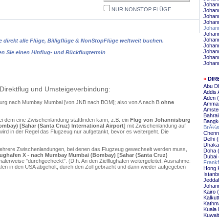
Johan
NUR NONSTOP FLÜGE
Johann
Johann
Johan
Johan
Johann
Johann
 direkt alle Flüge, Billigflüge & NonStopFlüge weltweit buchen.
Johann
Johan
en Sie einen Hinflug- und Rückflugtermin
Johann
Johan
«
DIR
Abu D
Direktflug und Umsteigeverbindung:
Addis
Aden 
isburg nach Mumbay Mumbai [von JNB nach BOM]; also von A nach B
ohne
Amman
Amste
Bahra
ei dem eine Zwischenlandung stattfinden kann, z.B. ein
Flug von Johannisburg
Bangk
bay) [Sahar (Santa Cruz) International Airport]
mit Zwischenlandung auf
BrÃ¼s
ird in der Regel das Flugzeug nur aufgetankt, bevor es weitergeht. Die
Chenn
Delhi
Dhaka
mehrere Zwischenlandungen, bei denen das Flugzeug gewechselt werden muss,
Doha 
Flughafen X - nach Mumbay Mumbai (Bombay) [Sahar (Santa Cruz)
Dubai
alerweise "durchgecheckt". (D.h. An den Zielflughafen weitergeleitet. Ausnahme:
Frank
en in den USA abgeholt, durch den Zoll gebracht und dann wieder aufgegeben
Hong 
Istanb
Jedda
Johan
Kairo
Kalku
Kathm
Kuala
Kuwai