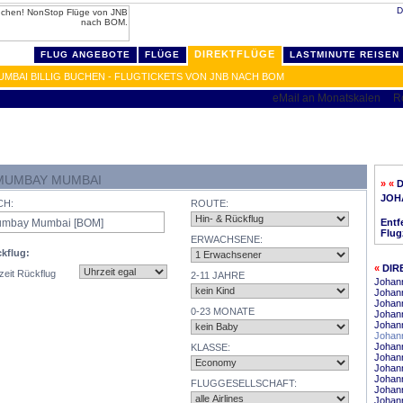
D
DIREKTFLÜGE
FLUG ANGEBOTE
FLÜGE
LASTMINUTE REISEN
BAI BILLIG BUCHEN - FLUGTICKETS VON JNB NACH BOM
MUMBAY MUMBAI
» «
JOH
CH:
ROUTE:
Entf
Flug
ERWACHSENE:
kflug:
«
DIR
zeit Rückflug
2-11 JAHRE
Johan
Johann
Johan
0-23 MONATE
Johann
Johan
Johann
Johan
KLASSE:
Johann
Johann
Johann
FLUGGESELLSCHAFT:
Johann
Johann