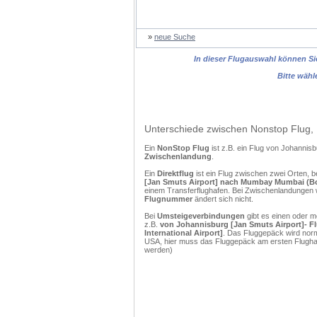
»
neue Suche
In dieser Flugauswahl können Sie
Bitte wähl
Unterschiede zwischen Nonstop Flug, 
Ein
NonStop Flug
ist z.B. ein Flug von Johann
Zwischenlandung
.
Ein
Direktflug
ist ein Flug zwischen zwei Orten, b
[Jan Smuts Airport] nach Mumbay Mumbai (Bom
einem Transferflughafen. Bei Zwischenlandungen w
Flugnummer
ändert sich nicht.
Bei
Umsteigeverbindungen
gibt es einen oder 
z.B.
von Johannisburg [Jan Smuts Airport]- 
International Airport]
. Das Fluggepäck wird norm
USA, hier muss das Fluggepäck am ersten Flughaf
werden)