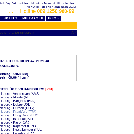
irektflug Johannisburg Mumbay Mumbai billiger buchen!
NonStop Flüge von JNB nach BOM.
Hotline
089 1250 960-99
HOTELS
MIETWAGEN
INFOS
DIREKTFLUG MUMBAY MUMBAI
ANNISBURG
ernung : 6958
[km]
zeit : 09:08
[hh:mm]
EKTFLÜGE JOHANNISBURG
[+20]
nisburg - Amsterdam (AMS)
isburg - Atlanta (ATL)
nisburg - Bangkok (BKK)
isburg - Dubai (DXB)
nisburg - Durban (DUR)
isburg - Frankfurt (FRA)
nisburg - Hong Kong (HKG)
isburg - Istanbul (IST)
isburg - Kairo (CAI)
isburg - Kapstadt (CPT)
isburg - Kuala Lumpur (KUL)
isburg - Lissabon (LIS)