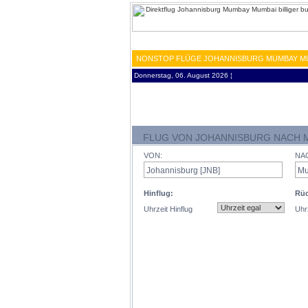
NONSTOP FLÜGE JOHANNISBURG MUMBAY MUM
Donnerstag, 06. August 2026 ¦
FLUG VON JOHANNISBURG NACH 
VON:
NA
Hinflug:
Rüc
Uhrzeit Hinflug
Uhr