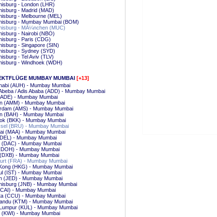
nisburg - London (LHR)
isburg - Madrid (MAD)
isburg - Melbourne (MEL)
nisburg - Mumbay Mumbai (BOM)
nisburg - MÃ¼nchen (MUC)
isburg - Nairobi (NBO)
isburg - Paris (CDG)
isburg - Singapore (SIN)
nisburg - Sydney (SYD)
isburg - Tel Aviv (TLV)
nisburg - Windhoek (WDH)
EKTFLÜGE MUMBAY MUMBAI
[+13]
habi (AUH) - Mumbay Mumbai
 Abeba / Adis Ababa (ADD) - Mumbay Mumbai
(ADE) - Mumbay Mumbai
 (AMM) - Mumbay Mumbai
rdam (AMS) - Mumbay Mumbai
in (BAH) - Mumbay Mumbai
ok (BKK) - Mumbay Mumbai
sel (BRU) - Mumbay Mumbai
ai (MAA) - Mumbay Mumbai
 (DEL) - Mumbay Mumbai
 (DAC) - Mumbay Mumbai
(DOH) - Mumbay Mumbai
 (DXB) - Mumbay Mumbai
furt (FRA) - Mumbay Mumbai
Kong (HKG) - Mumbay Mumbai
ul (IST) - Mumbay Mumbai
h (JED) - Mumbay Mumbai
nisburg (JNB) - Mumbay Mumbai
 (CAI) - Mumbay Mumbai
tta (CCU) - Mumbay Mumbai
andu (KTM) - Mumbay Mumbai
 Lumpur (KUL) - Mumbay Mumbai
t (KWI) - Mumbay Mumbai