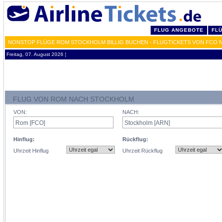
FLUG ANGEBOTE
FL
NONSTOP FLÜGE ROM STOCKHOLM BILLIG BUCHEN - FLUGTICKETS VON FCO 
Freitag, 07. August 2026 ¦
FLUG VON ROM NACH STOCKHOLM
VON:
NACH:
Hinflug:
Rückflug:
Uhrzeit Hinflug
Uhrzeit Rückflug