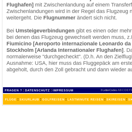
Flughafen]
mit Zwischenlandung auf einem Transferf
Zwischenlandungen wird in der Regel das Flugzeug n
weitergeht. Die
Flugnummer
ändert sich nicht.
Bei
Umsteigeverbindungen
gibt es einen oder meh
bei denen das Flugzeug gewechselt werden muss, z
Fiumicino [Aeroporto internazionale Leonardo da 
Stockholm [Arlanda Internationaler Flughafen]
. D
normalerweise "durchgecheckt". (D.h. An den Zielflugh
Ausnahme: USA, hier muss das Fluggepäck am erste
abgeholt, durch den Zoll gebracht und dann wieder 
:
:
3 Letter-Codes
A
B
C
D
E
F
FRAGEN ?
DATENSCHUTZ
IMPRESSUM
:
:
:
:
:
FLÜGE
SKIURLAUB
GOLFREISEN
LASTMINUTE REISEN
SKIREISEN
S