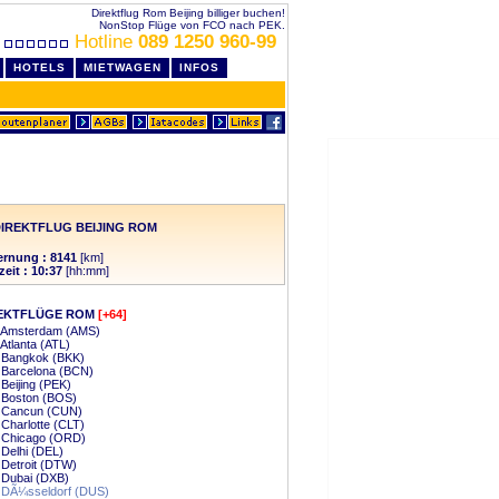
Direktflug Rom Beijing billiger buchen!
NonStop Flüge von FCO nach PEK.
Hotline
089 1250 960-99
HOTELS
MIETWAGEN
INFOS
IREKTFLUG BEIJING ROM
ernung : 8141
[km]
zeit : 10:37
[hh:mm]
EKTFLÜGE ROM
[+64]
 Amsterdam (AMS)
Atlanta (ATL)
 Bangkok (BKK)
 Barcelona (BCN)
Beijing (PEK)
 Boston (BOS)
 Cancun (CUN)
Charlotte (CLT)
 Chicago (ORD)
Delhi (DEL)
Detroit (DTW)
 Dubai (DXB)
 DÃ¼sseldorf (DUS)