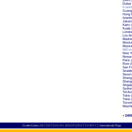
Delhi 
Dubai 
Frankf
Guangz
Hong K
Istanbu
Jakart
Kairo (
Kuala 
London
Los An
Madrid
Moskau
Moskau
MÃ¼nc
New Yo
Newark
Paris 
Rom (F
San Fr
Seattl
Seoul 
Shangh
Shangh
Singap
Sydney
Tel Avi
Tokio 
Tokio 
Toront
Washin
«
DIR
3 Letter-Codes
A
B
C
D
E
F
G
H
I
J
K
L
M
N
O
P
Q
R
S
T
U
V
W
X
Y
Z
Internationale Flüge