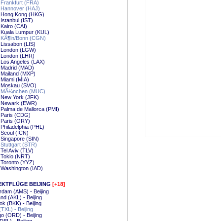
Frankfurt (FRA)
 Hannover (HAJ)
 Hong Kong (HKG)
Istanbul (IST)
Kairo (CAI)
 Kuala Lumpur (KUL)
 KÃ¶ln/Bonn (CGN)
Lissabon (LIS)
 London (LGW)
 London (LHR)
 Los Angeles (LAX)
 Madrid (MAD)
 Mailand (MXP)
 Miami (MIA)
 Moskau (SVO)
 MÃ¼nchen (MUC)
 New York (JFK)
 Newark (EWR)
Palma de Mallorca (PMI)
 Paris (CDG)
 Paris (ORY)
Philadelphia (PHL)
Seoul (ICN)
Singapore (SIN)
Stuttgart (STR)
Tel Aviv (TLV)
 Tokio (NRT)
 Toronto (YYZ)
 Washington (IAD)
EKTFLÜGE BEIJING
[+18]
dam (AMS) - Beijing
nd (AKL) - Beijing
k (BKK) - Beijing
(TXL) - Beijing
o (ORD) - Beijing