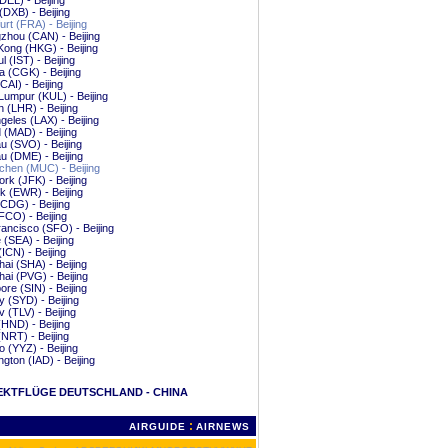
(DEL) - Beijing
(DXB) - Beijing
urt (FRA) - Beijing
hou (CAN) - Beijing
ong (HKG) - Beijing
l (IST) - Beijing
a (CGK) - Beijing
CAI) - Beijing
Lumpur (KUL) - Beijing
 (LHR) - Beijing
geles (LAX) - Beijing
 (MAD) - Beijing
 (SVO) - Beijing
 (DME) - Beijing
hen (MUC) - Beijing
rk (JFK) - Beijing
 (EWR) - Beijing
(CDG) - Beijing
CO) - Beijing
ancisco (SFO) - Beijing
e (SEA) - Beijing
(ICN) - Beijing
ai (SHA) - Beijing
ai (PVG) - Beijing
ore (SIN) - Beijing
 (SYD) - Beijing
v (TLV) - Beijing
(HND) - Beijing
(NRT) - Beijing
o (YYZ) - Beijing
gton (IAD) - Beijing
EKTFLÜGE DEUTSCHLAND - CHINA
:
AIRGUIDE
AIRNEWS