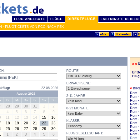
DIREKTFLÜGE
FLUG ANGEBOTE
FLÜGE
LASTMINUTE REISEN
N - FLUGTICKETS VON FCO NACH PEK
» «
D
CH:
ROUTE:
Entf
Flug
ERWACHSENE:
kflug:
22.08.2026
«
DIR
Rom -
August 2026
2-11 JAHRE
Rom - 
o
Di
Mi
Do
Fr
Sa
So
Rom -
Rom -
7
28
29
30
31
1
2
Rom - 
0-23 MONATE
4
5
6
7
8
9
Rom -
Rom -
0
11
12
13
14
15
16
Rom - 
KLASSE:
7
18
19
20
21
22
23
Rom -
Rom - 
4
25
26
27
28
29
30
Rom - 
FLUGGESELLSCHAFT:
1
1
2
3
4
5
6
Rom -
Rom -