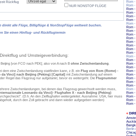
Rom - 
zeit Rückflug
Rom -
NUR NONSTOP FLÜGE
Rom -
Rom - 
Rom - 
Rom -
Rom -
 direkt alle Flüge, Billigflüge & NonStopFlüge weltweit buchen.
Rom - 
Rom -
en Sie einen Hinflug- und Rückflugtermin
Rom -
Rom -
Rom -
Rom -
Rom -
Rom -
Direktflug und Umsteigeverbindung:
Rom -
Rom -
 Beijing [von FCO nach PEK]; also von A nach B
ohne Zwischenlandung
.
Rom -
Rom - 
ei dem eine Zwischenlandung stattfinden kann, z.B. ein
Flug von Rom (Rome) -
Rom -
da Vinci] nach Beijing (Peking) [Capital]
mit Zwischenlandung auf einem
Rom -
 der Regel das Flugzeug nur aufgetankt, bevor es weitergeht. Die
Flugnummer
Rom - 
Rom - 
Rom - 
mehrere Zwischenlandungen, bei denen das Flugzeug gewechselt werden muss,
Rom - 
ternazionale Leonardo da Vinci]- Flughafen X - nach Beijing (Peking)
Rom - 
rchgecheckt". (D.h. An den Zielflughafen weitergeleitet. Ausnahme: USA, hier muss
Rom -
bgeholt, durch den Zoll gebracht und dann wieder aufgegeben werden)
Rom -
Rom -
«
DIR
Amster
Auckla
Bangko
Berlin 
Chicag