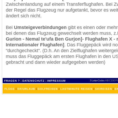
Zwischenlandung auf einem Transferflughafen. Bei Z
der Regel das Flugzeug nur aufgetankt, bevor es wei
ändert sich nicht.
Bei
Umsteigeverbindungen
gibt es einen oder meh
bei denen das Flugzeug gewechselt werden muss, z
Gurion - Nemal te'ufa Ben Gurjon]- Flughafen X -
Internationaler Flughafen]
. Das Fluggepäck wird n
"durchgecheckt". (D.h. An den Zielflughafen weiterge
muss das Fluggepäck am ersten Flughafen in den USA
gebracht und dann wieder aufgegeben werden)
:
:
3 Letter-Codes
A
B
C
D
E
F
FRAGEN ?
DATENSCHUTZ
IMPRESSUM
:
:
:
:
:
FLÜGE
SKIURLAUB
GOLFREISEN
LASTMINUTE REISEN
SKIREISEN
S