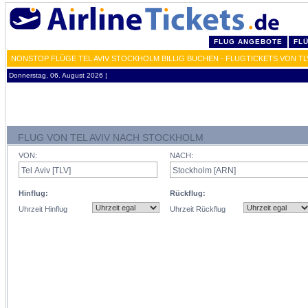
FLUG ANGEBOTE
FL
NONSTOP FLÜGE TEL AVIV STOCKHOLM BILLIG BUCHEN - FLUGTICKETS VON TL
Donnerstag, 06. August 2026 ¦
FLUG VON TEL AVIV NACH STOCKHOLM
VON:
NACH:
Hinflug:
Rückflug:
Uhrzeit Hinflug
Uhrzeit Rückflug