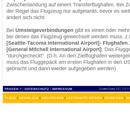
Zwischenlandung auf einem Transferflughafen. Bei Z
der Regel das Flugzeug nur aufgetankt, bevor es wei
ändert sich nicht.
Bei
Umsteigeverbindungen
gibt es einen oder meh
bei denen das Flugzeug gewechselt werden muss, z
[Seattle-Tacoma International Airport]- Flughafen
[General Mitchell International Airport]
. Das Flugg
"durchgecheckt". (D.h. An den Zielflughafen weiterge
muss das Fluggepäck am ersten Flughafen in den USA
gebracht und dann wieder aufgegeben werden)
:
:
3 Letter-Codes
A
B
C
D
E
F
FRAGEN ?
DATENSCHUTZ
IMPRESSUM
:
:
:
:
:
FLÜGE
SKIURLAUB
GOLFREISEN
LASTMINUTE REISEN
SKIREISEN
S