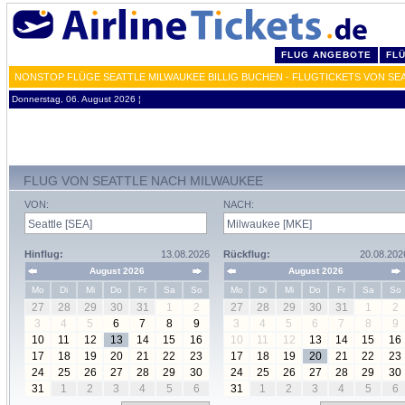
FLUG ANGEBOTE
FL
NONSTOP FLÜGE SEATTLE MILWAUKEE BILLIG BUCHEN - FLUGTICKETS VON SE
Donnerstag, 06. August 2026 ¦
FLUG VON SEATTLE NACH MILWAUKEE
VON:
NACH:
Hinflug:
13.08.2026
Rückflug:
20.08.202
August 2026
August 2026
Mo
Di
Mi
Do
Fr
Sa
So
Mo
Di
Mi
Do
Fr
Sa
So
27
28
29
30
31
1
2
27
28
29
30
31
1
2
3
4
5
6
7
8
9
3
4
5
6
7
8
9
10
11
12
13
14
15
16
10
11
12
13
14
15
16
17
18
19
20
21
22
23
17
18
19
20
21
22
23
24
25
26
27
28
29
30
24
25
26
27
28
29
30
31
1
2
3
4
5
6
31
1
2
3
4
5
6