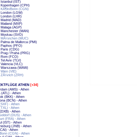
 Istanbul (IST)
 - Kopenhagen (CPH)
- KÃ¶ln/Bonn (CGN)
- London (LGW)
- London (LHR)
- Madrid (MAD)
- Mailand (MXP)
- Malaga (AGP)
- Manchester (MAN)
 - Moskau (SVO)
 - MÃ¼nchen (MUC)
- Palma de Mallorca (PMI)
- Paphos (PFO)
- Paris (CDG)
- Prag / Praha (PRG)
 - Rom (FCO)
- Tel Aviv (TLV)
- Valencia (VLC)
 - Warszawa (WAW)
- Wien (VIE)
- ZÃ¼rich (ZRH)
EKTFLÜGE ATHEN
[+34]
rdam (AMS) - Athen
a (ATL) - Athen
k (BKK) - Athen
ona (BCN) - Athen
 (SXF) - Athen
 (TXL) - Athen
(DXB) - Athen
eldorf (DUS) - Athen
urt (FRA) - Athen
ul (IST) - Athen
isburg (JNB) - Athen
(CAI) - Athen
/Bonn (CGN) - Athen