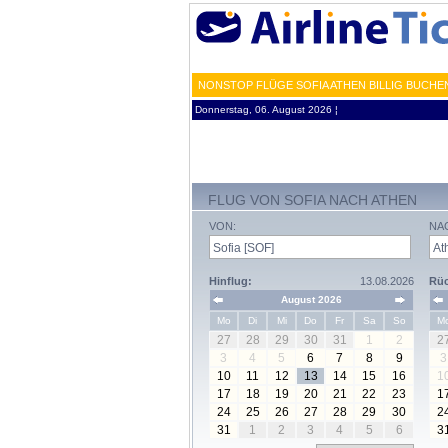
NONSTOP FLÜGE SOFIA ATHEN BILLIG BUCHE
Donnerstag, 06. August 2026 ¦
FLUG VON SOFIA NACH ATHEN
VON:
NA
Hinflug:
13.08.2026
Rüc
August 2026
Mo
Di
Mi
Do
Fr
Sa
So
M
27
28
29
30
31
1
2
2
3
4
5
6
7
8
9
3
10
11
12
13
14
15
16
1
17
18
19
20
21
22
23
1
24
25
26
27
28
29
30
2
31
1
2
3
4
5
6
3