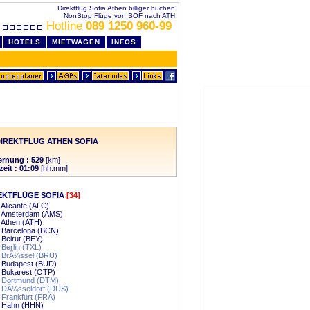
Direktflug Sofia Athen billiger buchen!
NonStop Flüge von SOF nach ATH.
Hotline
089 1250 960-99
HOTELS
MIETWAGEN
INFOS
IREKTFLUG ATHEN SOFIA
ernung : 529
[km]
zeit : 01:09
[hh:mm]
EKTFLÜGE SOFIA
[34]
- Alicante (ALC)
 - Amsterdam (AMS)
- Athen (ATH)
- Barcelona (BCN)
- Beirut (BEY)
- Berlin (TXL)
- BrÃ¼ssel (BRU)
- Budapest (BUD)
- Bukarest (OTP)
- Dortmund (DTM)
- DÃ¼sseldorf (DUS)
- Frankfurt (FRA)
- Hahn (HHN)