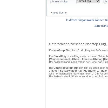
Uhrzeit Hinflug
Uhr
»
neue Suche
In dieser Flugauswahl können Sie
Bitte wähl
Unterschiede zwischen Nonstop Flug, 
Ein
NonStop Flug
ist z.B. ein Flug von Sofia na
Ein
Direktflug
ist ein Flug zwischen zwei Orten, b
[Vrajdebna] nach Athen - Athens (Athinai) [Hel
Bei Zwischenlandungen wird in der Regel das Flug
Bei
Umsteigeverbindungen
gibt es einen oder 
z.B.
von Sofia [Vrajdebna]- Flughafen X - nach 
wird normalerweise "durchgecheckt". (D.h. An den
Flughafen in den USA abgeholt, durch den Zoll g