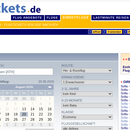
DIREKTFLÜGE
FLUG ANGEBOTE
FLÜGE
LASTMINUTE REISEN
N - FLUGTICKETS VON SOF NACH ATH
» «
D
CH:
ROUTE:
Entf
Flug
ERWACHSENE:
kflug:
20.08.2026
«
DIR
Sofia 
August 2026
2-11 JAHRE
Sofia
o
Di
Mi
Do
Fr
Sa
So
Sofia 
Sofia 
7
28
29
30
31
1
2
Sofia 
0-23 MONATE
4
5
6
7
8
9
Sofia 
Sofia 
0
11
12
13
14
15
16
Sofia 
KLASSE:
7
18
19
20
21
22
23
Sofia 
Sofia 
4
25
26
27
28
29
30
Sofia 
FLUGGESELLSCHAFT:
1
1
2
3
4
5
6
Sofia 
Sofia 