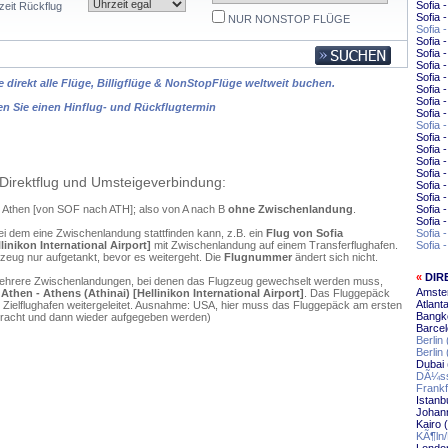
Sofia -
zeit Rückflug
Sofia
NUR NONSTOP FLÜGE
Sofia 
Sofia 
Sofia 
Sofia 
Sofia 
 direkt alle Flüge, Billigflüge & NonStopFlüge weltweit buchen.
Sofia 
Sofia 
en Sie einen Hinflug- und Rückflugtermin
Sofia
Sofia
Sofia 
Sofia 
Sofia 
Sofia 
Direktflug und Umsteigeverbindung:
Sofia
Sofia 
ch Athen [von SOF nach ATH]; also von A nach B
ohne Zwischenlandung
.
Sofia 
Sofia
ei dem eine Zwischenlandung stattfinden kann, z.B. ein
Flug von Sofia
Sofia 
linikon International Airport]
mit Zwischenlandung auf einem Transferflughafen.
Sofia 
zeug nur aufgetankt, bevor es weitergeht. Die
Flugnummer
ändert sich nicht.
«
DIR
mehrere Zwischenlandungen, bei denen das Flugzeug gewechselt werden muss,
Amste
Athen - Athens (Athinai) [Hellinikon International Airport]
. Das Fluggepäck
Atlant
 Zielflughafen weitergeleitet. Ausnahme: USA, hier muss das Fluggepäck am ersten
Bangko
ebracht und dann wieder aufgegeben werden)
Barcel
Berlin
Berlin
Dubai 
DÃ¼ss
Frankf
Istanb
Johann
Kairo 
KÃ¶ln