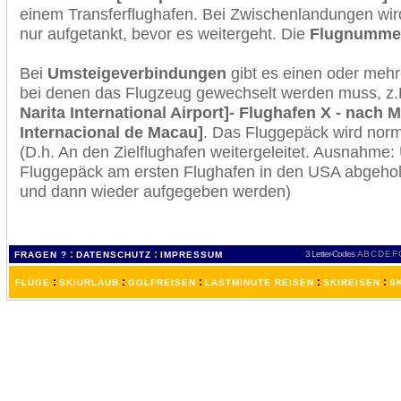
einem Transferflughafen. Bei Zwischenlandungen wir
nur aufgetankt, bevor es weitergeht. Die
Flugnumme
Bei
Umsteigeverbindungen
gibt es einen oder meh
bei denen das Flugzeug gewechselt werden muss, z
Narita International Airport]- Flughafen X - nach
Internacional de Macau]
. Das Fluggepäck wird norm
(D.h. An den Zielflughafen weitergeleitet. Ausnahme
Fluggepäck am ersten Flughafen in den USA abgeholt
und dann wieder aufgegeben werden)
:
:
3 Letter-Codes
A
B
C
D
E
F
FRAGEN ?
DATENSCHUTZ
IMPRESSUM
:
:
:
:
:
FLÜGE
SKIURLAUB
GOLFREISEN
LASTMINUTE REISEN
SKIREISEN
S