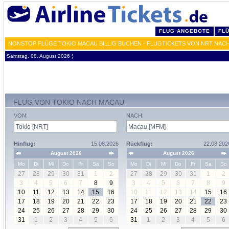
FLUG ANGEBOTE
FL
NONSTOP FLÜGE TOKIO MACAU BILLIG BUCHEN - FLUGTICKETS VON NRT NAC
Samstag, 08. August 2026 ¦
FLUG VON TOKIO NACH MACAU
VON:
NACH:
Hinflug:
15.08.2026
Rückflug:
22.08.202
August 2026
August 2026
Mo
Di
Mi
Do
Fr
Sa
So
Mo
Di
Mi
Do
Fr
Sa
So
27
28
29
30
31
1
2
27
28
29
30
31
1
2
3
4
5
6
7
8
9
3
4
5
6
7
8
9
10
11
12
13
14
15
16
10
11
12
13
14
15
16
17
18
19
20
21
22
23
17
18
19
20
21
22
23
24
25
26
27
28
29
30
24
25
26
27
28
29
30
31
1
2
3
4
5
6
31
1
2
3
4
5
6