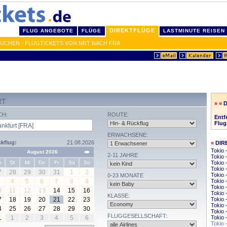
DIREKTFLÜGE
FLUG ANGEBOTE
FLÜGE
LASTMINUTE REISEN
BUCHEN - FLUGTICKETS VON NRT NACH FRA
RT
» «
CH:
ROUTE:
Entf
Flug
ERWACHSENE:
kflug:
21.08.2026
«
DIR
Tokio
August 2026
2-11 JAHRE
Tokio 
o
Di
Mi
Do
Fr
Sa
So
Tokio 
Tokio 
7
28
29
30
31
1
2
Tokio 
0-23 MONATE
4
5
6
7
8
9
Tokio 
Tokio 
0
11
12
13
14
15
16
Tokio 
KLASSE:
7
18
19
20
21
22
23
Tokio 
Tokio 
4
25
26
27
28
29
30
Tokio 
FLUGGESELLSCHAFT:
1
1
2
3
4
5
6
Tokio 
Tokio 