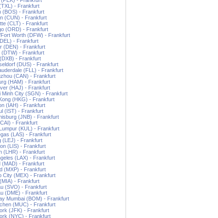
g (PEK) - Frankfurt
 (TXL) - Frankfurt
 (BOS) - Frankfurt
 (CUN) - Frankfurt
tte (CLT) - Frankfurt
o (ORD) - Frankfurt
/Fort Worth (DFW) - Frankfurt
(DEL) - Frankfurt
 (DEN) - Frankfurt
t (DTW) - Frankfurt
(DXB) - Frankfurt
ldorf (DUS) - Frankfurt
auderdale (FLL) - Frankfurt
zhou (CAN) - Frankfurt
rg (HAM) - Frankfurt
er (HAJ) - Frankfurt
 Minh City (SGN) - Frankfurt
ong (HKG) - Frankfurt
n (IAH) - Frankfurt
ul (IST) - Frankfurt
isburg (JNB) - Frankfurt
(CAI) - Frankfurt
Lumpur (KUL) - Frankfurt
gas (LAS) - Frankfurt
g (LEJ) - Frankfurt
on (LIS) - Frankfurt
 (LHR) - Frankfurt
geles (LAX) - Frankfurt
 (MAD) - Frankfurt
d (MXP) - Frankfurt
 City (MEX) - Frankfurt
(MIA) - Frankfurt
 (SVO) - Frankfurt
u (DME) - Frankfurt
y Mumbai (BOM) - Frankfurt
hen (MUC) - Frankfurt
rk (JFK) - Frankfurt
rk (NYC) - Frankfurt