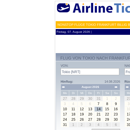
NONSTOP FLÜGE TOKIO FRANKFURT BILLIG 
Freitag, 07. August 2026 ¦
FLUG VON TOKIO NACH FRANKFU
VON:
NA
Hinflug:
14.08.2026
Rüc
August 2026
Mo
Di
Mi
Do
Fr
Sa
So
M
27
28
29
30
31
1
2
2
3
4
5
6
7
8
9
3
10
11
12
13
14
15
16
1
17
18
19
20
21
22
23
1
24
25
26
27
28
29
30
2
31
1
2
3
4
5
6
3