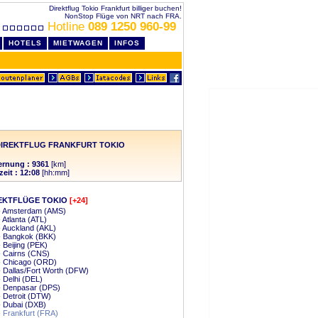
Direktflug Tokio Frankfurt billiger buchen!
NonStop Flüge von NRT nach FRA.
Hotline
089 1250 960-99
HOTELS
MIETWAGEN
INFOS
DIREKTFLUG FRANKFURT TOKIO
ernung : 9361
[km]
zeit : 12:08
[hh:mm]
EKTFLÜGE TOKIO
[+24]
 - Amsterdam (AMS)
- Atlanta (ATL)
- Auckland (AKL)
- Bangkok (BKK)
- Beijing (PEK)
- Cairns (CNS)
- Chicago (ORD)
- Dallas/Fort Worth (DFW)
- Delhi (DEL)
- Denpasar (DPS)
- Detroit (DTW)
- Dubai (DXB)
- Frankfurt (FRA)