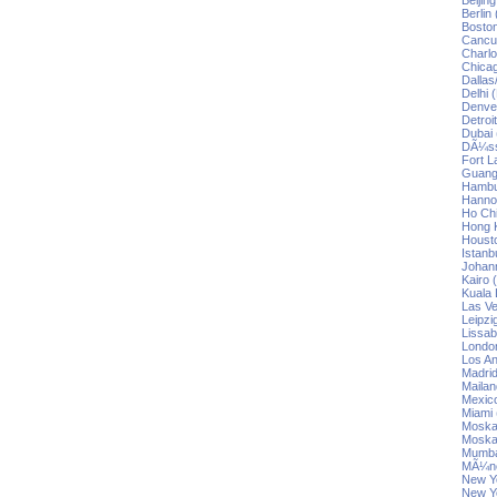
Beijin
Berlin
Boston
Cancun
Charlo
Chicag
Dallas
Delhi 
Denver
Detroi
Dubai 
DÃ¼sse
Fort L
Guang
Hambu
Hannov
Ho Chi
Hong K
Housto
Istanb
Johann
Kairo 
Kuala 
Las Ve
Leipzi
Lissab
London
Los An
Madrid
Mailan
Mexico
Miami 
Moskau
Moska
Mumba
MÃ¼nc
New Yo
New Yo