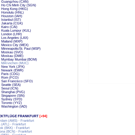
 - Guangzhou (CAN)
- Ho Chi Minh City (SGN)
 - Hong Kong (HKG)
- Honolulu (HNL)
- Houston (IAH)
- Istanbul (IST)
- Jakarta (CGK)
- Kairo (CAI)
- Kuala Lumpur (KUL)
- London (LHR)
- Los Angeles (LAX)
- Mailand (MXP)
- Mexico City (MEX)
- Minneapolis/St. Paul (MSP)
 - Moskau (SVO)
 - Moskau (DME)
 - Mumbay Mumbai (BOM)
 - MÃ¼nchen (MUC)
- New York (JFK)
 - Newark (EWR)
- Paris (CDG)
 - Rom (FCO)
- San Francisco (SFO)
- Seattle (SEA)
- Seoul (ICN)
- Shanghai (PVG)
- Singapore (SIN)
- Sydney (SYD)
- Toronto (YYZ)
- Washington (IAD)
EKTFLÜGE FRANKFURT
[+94]
rdam (AMS) - Frankfurt
a (ATL) - Frankfurt
k (BKK) - Frankfurt
ona (BCN) - Frankfurt