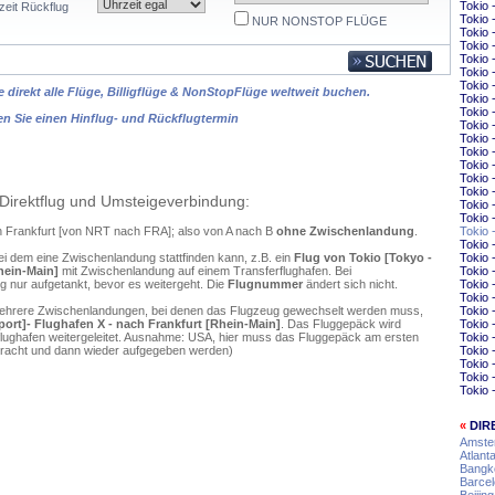
Tokio
zeit Rückflug
Tokio 
NUR NONSTOP FLÜGE
Tokio
Tokio 
Tokio 
Tokio 
Tokio 
 direkt alle Flüge, Billigflüge & NonStopFlüge weltweit buchen.
Tokio 
Tokio 
en Sie einen Hinflug- und Rückflugtermin
Tokio 
Tokio 
Tokio 
Tokio 
Tokio 
Tokio
Direktflug und Umsteigeverbindung:
Tokio
Tokio
ch Frankfurt [von NRT nach FRA]; also von A nach B
ohne Zwischenlandung
.
Tokio
Tokio 
ei dem eine Zwischenlandung stattfinden kann, z.B. ein
Flug von Tokio [Tokyo -
Tokio
Rhein-Main]
mit Zwischenlandung auf einem Transferflughafen. Bei
Tokio 
 nur aufgetankt, bevor es weitergeht. Die
Flugnummer
ändert sich nicht.
Tokio
Tokio 
mehrere Zwischenlandungen, bei denen das Flugzeug gewechselt werden muss,
Tokio 
rport]- Flughafen X - nach Frankfurt [Rhein-Main]
. Das Fluggepäck wird
Tokio 
flughafen weitergeleitet. Ausnahme: USA, hier muss das Fluggepäck am ersten
Tokio 
ebracht und dann wieder aufgegeben werden)
Tokio 
Tokio 
Tokio 
Tokio 
«
DIR
Amste
Atlant
Bangko
Barcel