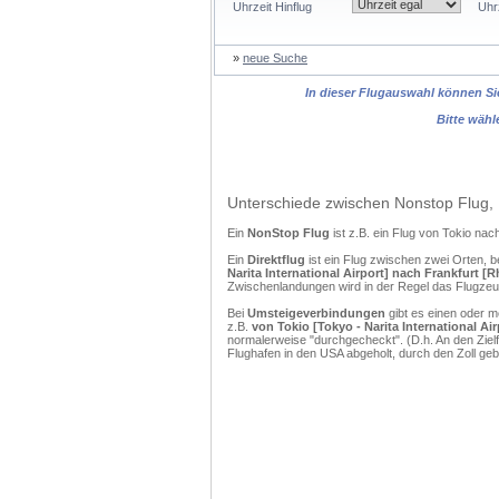
Uhrzeit Hinflug
Uhr
»
neue Suche
In dieser Flugauswahl können Sie
Bitte wähl
Unterschiede zwischen Nonstop Flug, 
Ein
NonStop Flug
ist z.B. ein Flug von Tokio na
Ein
Direktflug
ist ein Flug zwischen zwei Orten, b
Narita International Airport] nach Frankfurt [
Zwischenlandungen wird in der Regel das Flugzeug
Bei
Umsteigeverbindungen
gibt es einen oder 
z.B.
von Tokio [Tokyo - Narita International Ai
normalerweise "durchgecheckt". (D.h. An den Ziel
Flughafen in den USA abgeholt, durch den Zoll g