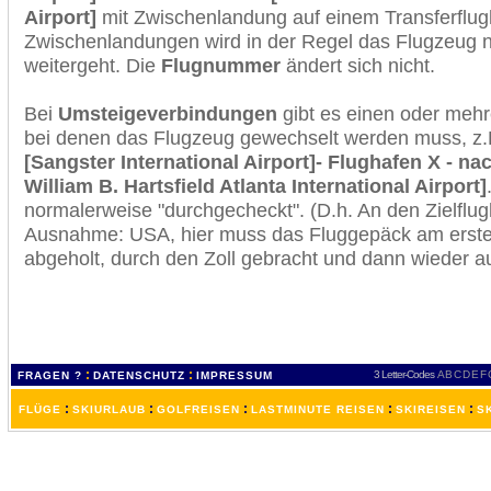
Airport]
mit Zwischenlandung auf einem Transferflug
Zwischenlandungen wird in der Regel das Flugzeug n
weitergeht. Die
Flugnummer
ändert sich nicht.
Bei
Umsteigeverbindungen
gibt es einen oder meh
bei denen das Flugzeug gewechselt werden muss, z
[Sangster International Airport]- Flughafen X - na
William B. Hartsfield Atlanta International Airport]
normalerweise "durchgecheckt". (D.h. An den Zielflugh
Ausnahme: USA, hier muss das Fluggepäck am erste
abgeholt, durch den Zoll gebracht und dann wieder 
:
:
3 Letter-Codes
A
B
C
D
E
F
FRAGEN ?
DATENSCHUTZ
IMPRESSUM
:
:
:
:
:
FLÜGE
SKIURLAUB
GOLFREISEN
LASTMINUTE REISEN
SKIREISEN
S