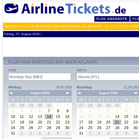
FLUG ANGEBOTE
FL
NONSTOP FLÜGE MONTEGO BAY ATLANTA BILLIG BUCHEN - FLUGTICKETS VON 
Freitag, 07. August 2026 ¦
FLUG VON MONTEGO BAY NACH ATLANTA
VON:
NACH:
Hinflug:
14.08.2026
Rückflug:
21.08.202
August 2026
August 2026
Mo
Di
Mi
Do
Fr
Sa
So
Mo
Di
Mi
Do
Fr
Sa
So
27
28
29
30
31
1
2
27
28
29
30
31
1
2
3
4
5
6
7
8
9
3
4
5
6
7
8
9
10
11
12
13
14
15
16
10
11
12
13
14
15
16
17
18
19
20
21
22
23
17
18
19
20
21
22
23
24
25
26
27
28
29
30
24
25
26
27
28
29
30
31
1
2
3
4
5
6
31
1
2
3
4
5
6