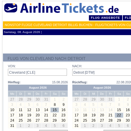
FLUG ANGEBOTE
FL
NONSTOP FLÜGE CLEVELAND DETROIT BILLIG BUCHEN - FLUGTICKETS VON C
Samstag, 08. August 2026 ¦
FLUG VON CLEVELAND NACH DETROIT
VON:
NACH:
Hinflug:
15.08.2026
Rückflug:
22.08.202
August 2026
August 2026
Mo
Di
Mi
Do
Fr
Sa
So
Mo
Di
Mi
Do
Fr
Sa
So
27
28
29
30
31
1
2
27
28
29
30
31
1
2
3
4
5
6
7
8
9
3
4
5
6
7
8
9
10
11
12
13
14
15
16
10
11
12
13
14
15
16
17
18
19
20
21
22
23
17
18
19
20
21
22
23
24
25
26
27
28
29
30
24
25
26
27
28
29
30
31
1
2
3
4
5
6
31
1
2
3
4
5
6