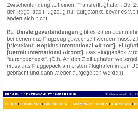
Zwischenlandung auf einem Transferflughafen. Bei Z
der Regel das Flugzeug nur aufgetankt, bevor es wei
ändert sich nicht.
Bei
Umsteigeverbindungen
gibt es einen oder meh
bei denen das Flugzeug gewechselt werden muss, z
[Cleveland-Hopkins International Airport]- Flughaf
[Detroit International Airport]
. Das Fluggepäck wir
"durchgecheckt". (D.h. An den Zielflughafen weiterge
muss das Fluggepäck am ersten Flughafen in den USA
gebracht und dann wieder aufgegeben werden)
:
:
3 Letter-Codes
A
B
C
D
E
F
FRAGEN ?
DATENSCHUTZ
IMPRESSUM
:
:
:
:
:
FLÜGE
SKIURLAUB
GOLFREISEN
LASTMINUTE REISEN
SKIREISEN
S